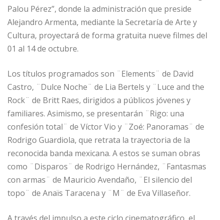
Palou Pérez”, donde la administración que preside
Alejandro Armenta, mediante la Secretaría de Arte y
Cultura, proyectará de forma gratuita nueve filmes del
01 al 14 de octubre.
Los títulos programados son ¨Elements¨ de David
Castro, ¨Dulce Noche¨ de Lia Bertels y ¨Luce and the
Rock¨ de Britt Raes, dirigidos a públicos jóvenes y
familiares. Asimismo, se presentarán ¨Rigo: una
confesión total¨ de Víctor Vio y ¨Zoé: Panoramas¨ de
Rodrigo Guardiola, que retrata la trayectoria de la
reconocida banda mexicana. A estos se suman obras
como ¨Disparos¨ de Rodrigo Hernández, ¨Fantasmas
con armas¨ de Mauricio Avendaño, ¨El silencio del
topo¨ de Anaïs Taracena y ¨M¨ de Eva Villaseñor.
A través del impulso a este ciclo cinematográfico, el