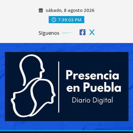
Saltar
sábado, 8 agosto 2026
al
contenido
7:39:05 PM
Síguenos