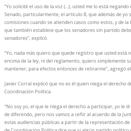
“Yo solicité el uso de la voz (…), usted me lo está negando
Senado, particularmente, el artículo 8, que además de yo s
comisiones cuando se atienden casos como estos, y de la L
que también establece que los senadores sin partido debe
senadores”, explicó.
“Yo, nada más quiero que quede registro que usted está 
encima de la ley, ni del reglamento, quiero simplemente sab
mantener, para efectos entonces de retirarme”, agregó e
Javier Corral explicó que no es él quien niega el derecho d
Coordinación Política.
“No soy yo, el que le niega el derecho a participar, yo le
de diferendo, pero nos vamos a ceñir al acuerdo de la Ju
estas audiencias públicas a partir de la representación de
de Coordinación Política dice que si algún partido políti