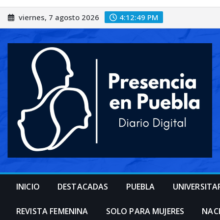
Saltar
viernes, 7 agosto 2026
4:12:51 PM
al
contenido
INICIO
DESTACADAS
PUEBLA
UNIVERSITA
REVISTA FEMENINA
SOLO PARA MUJERES
NAC