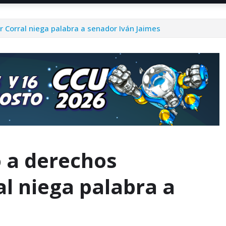
r Corral niega palabra a senador Iván Jaimes
o a derechos
l niega palabra a