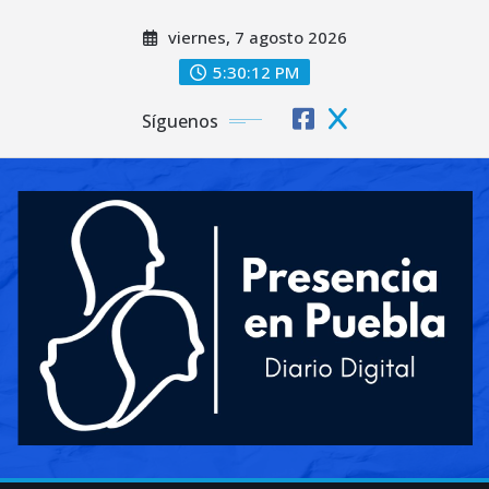
Saltar
viernes, 7 agosto 2026
al
contenido
5:30:14 PM
Síguenos