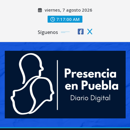
Saltar
viernes, 7 agosto 2026
al
contenido
7:17:02 AM
Síguenos