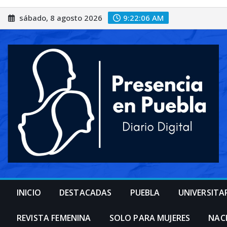
Saltar
sábado, 8 agosto 2026
9:22:09 AM
al
contenido
INICIO
DESTACADAS
PUEBLA
UNIVERSITA
REVISTA FEMENINA
SOLO PARA MUJERES
NAC