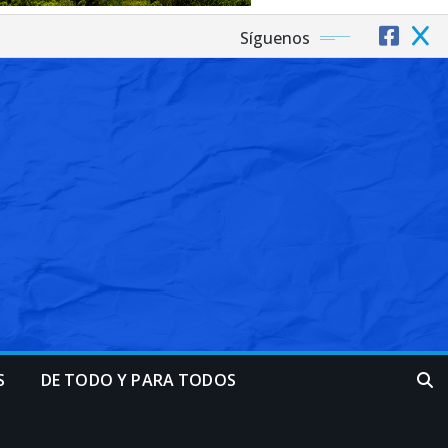
Síguenos
S
DE TODO Y PARA TODOS