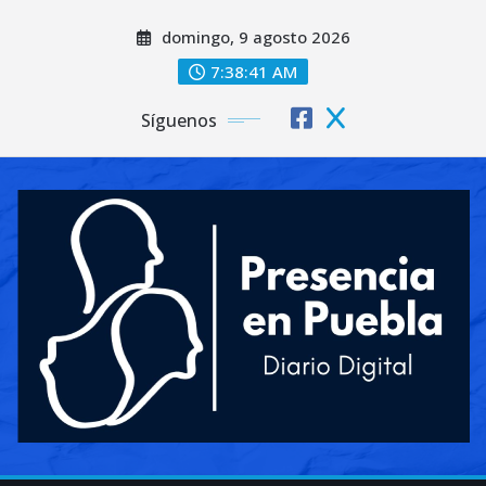
Saltar
domingo, 9 agosto 2026
al
contenido
7:38:43 AM
Síguenos