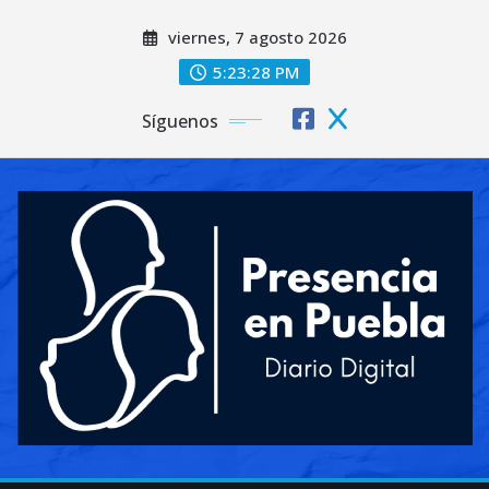
Saltar
viernes, 7 agosto 2026
al
contenido
5:23:30 PM
Síguenos