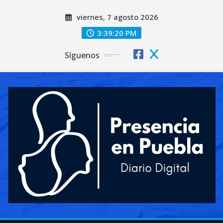
Saltar
viernes, 7 agosto 2026
al
contenido
3:39:21 PM
Síguenos