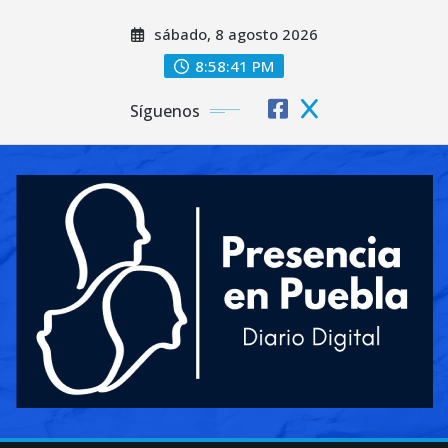
Saltar
sábado, 8 agosto 2026
al
contenido
8:58:43 PM
Síguenos