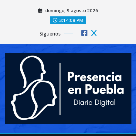
Saltar
domingo, 9 agosto 2026
al
contenido
3:14:10 PM
Síguenos