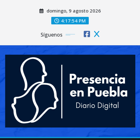
Saltar
domingo, 9 agosto 2026
al
contenido
4:17:56 PM
Síguenos