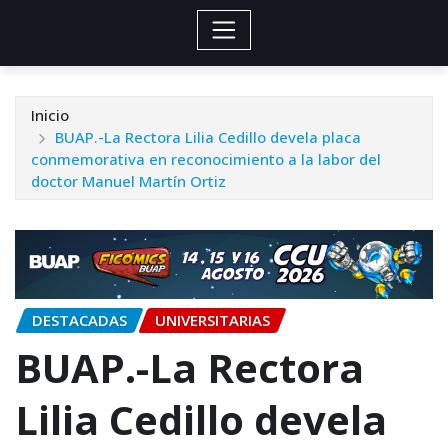
Inicio
BUAP.-La Rectora Lilia Cedillo devela placa
conmemorativa en reconocimiento a la labor del
doctor Manuel Martín Ortiz
DESTACADAS
UNIVERSITARIAS
BUAP.-La Rectora
Lilia Cedillo devela