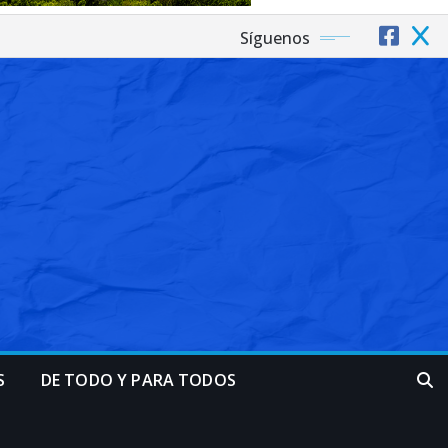
Síguenos
S
DE TODO Y PARA TODOS