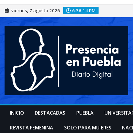
Saltar
viernes, 7 agosto 2026
6:36:16 PM
al
contenido
INICIO
DESTACADAS
PUEBLA
UNIVERSITA
REVISTA FEMENINA
SOLO PARA MUJERES
NAC