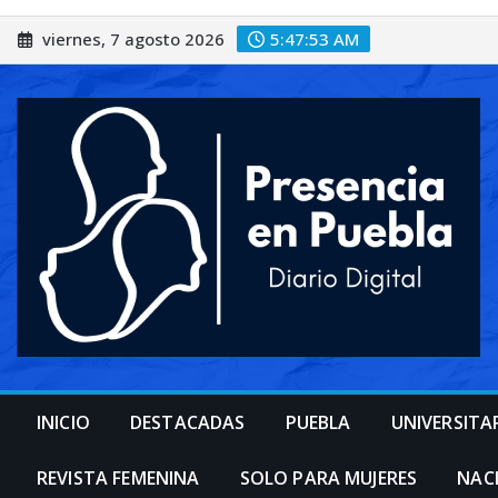
Saltar
viernes, 7 agosto 2026
5:47:55 AM
al
contenido
INICIO
DESTACADAS
PUEBLA
UNIVERSITA
REVISTA FEMENINA
SOLO PARA MUJERES
NAC