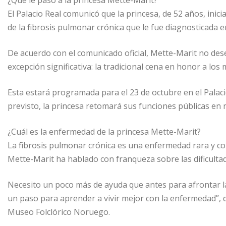
¿Qué le pasó a la princesa Mette-Marit?
El Palacio Real comunicó que la princesa, de 52 años, inic
de la fibrosis pulmonar crónica que le fue diagnosticada e
De acuerdo con el comunicado oficial, Mette-Marit no de
excepción significativa: la tradicional cena en honor a l
Esta estará programada para el 23 de octubre en el Palacio
previsto, la princesa retomará sus funciones públicas en
¿Cuál es la enfermedad de la princesa Mette-Marit?
La fibrosis pulmonar crónica es una enfermedad rara y com
Mette-Marit ha hablado con franqueza sobre las dificultad
Necesito un poco más de ayuda que antes para afrontar la 
un paso para aprender a vivir mejor con la enfermedad”, d
Museo Folclórico Noruego.