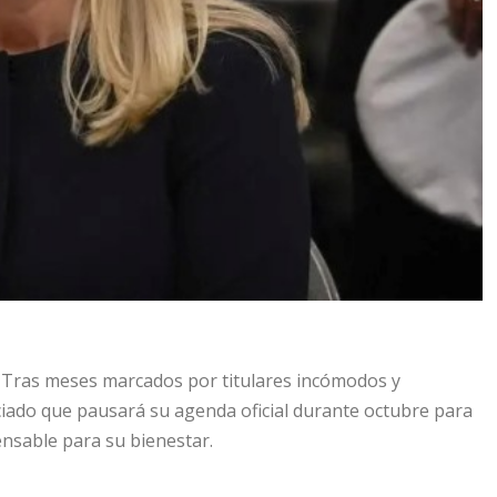
 Tras meses marcados por titulares incómodos y
ciado que pausará su agenda oficial durante octubre para
nsable para su bienestar.