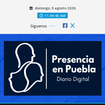
Saltar
domingo, 9 agosto 2026
al
contenido
11:49:47 AM
Síguenos