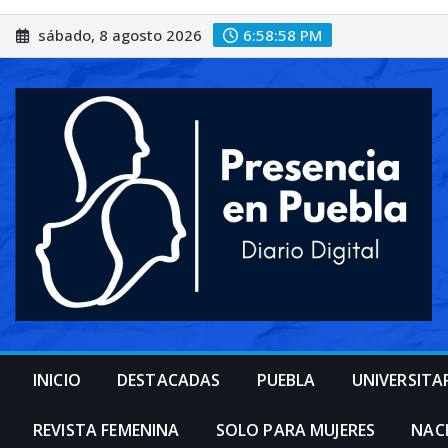
Saltar
sábado, 8 agosto 2026
6:59:01 PM
al
contenido
INICIO
DESTACADAS
PUEBLA
UNIVERSITA
REVISTA FEMENINA
SOLO PARA MUJERES
NAC