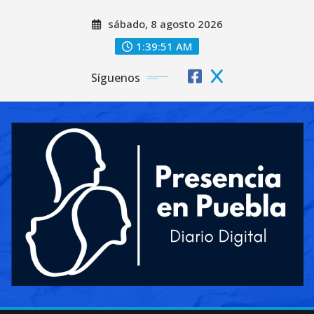
Saltar
sábado, 8 agosto 2026
al
contenido
1:39:53 AM
Síguenos