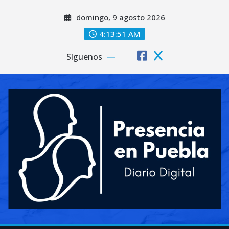
Saltar
domingo, 9 agosto 2026
al
contenido
4:13:52 AM
Síguenos