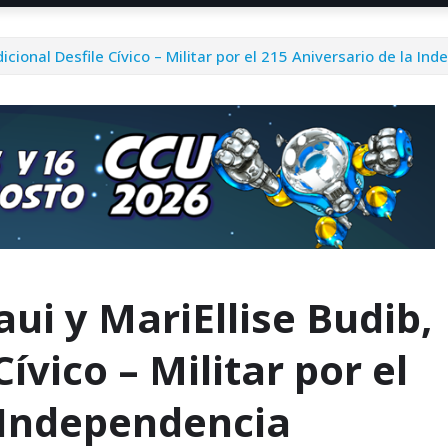
dicional Desfile Cívico – Militar por el 215 Aniversario de la In
ui y MariEllise Budib,
Cívico – Militar por el
a Independencia