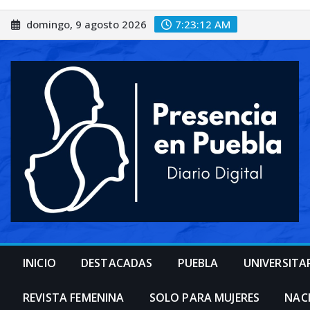
Saltar
domingo, 9 agosto 2026
7:23:14 AM
al
contenido
INICIO
DESTACADAS
PUEBLA
UNIVERSITA
REVISTA FEMENINA
SOLO PARA MUJERES
NAC