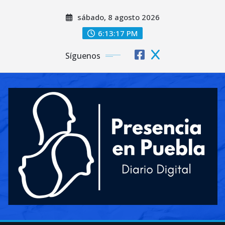
Saltar
sábado, 8 agosto 2026
al
contenido
6:13:19 PM
Síguenos