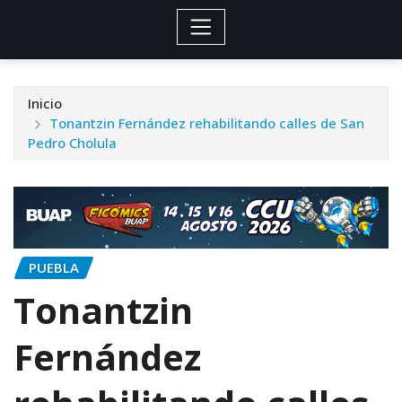
Inicio
Tonantzin Fernández rehabilitando calles de San
Pedro Cholula
PUEBLA
Tonantzin
Fernández