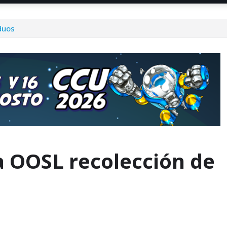
duos
za OOSL recolección de