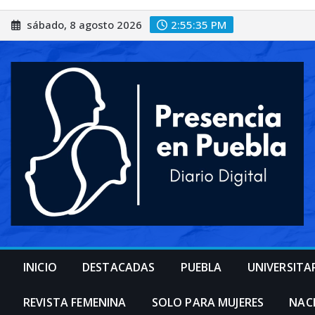
Saltar
sábado, 8 agosto 2026
2:55:37 PM
al
contenido
INICIO
DESTACADAS
PUEBLA
UNIVERSITA
REVISTA FEMENINA
SOLO PARA MUJERES
NAC