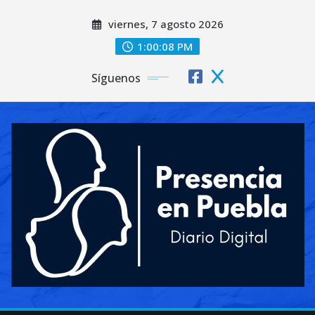
Saltar
viernes, 7 agosto 2026
al
contenido
1:00:10 PM
Síguenos