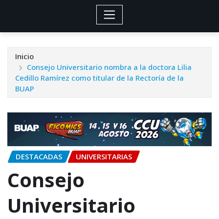
Inicio
Consejo Universitario nombra a la doctora Lilia
Cedillo Ramírez como titular de la Rectoría de la
BUAP
DESTACADAS
UNIVERSITARIAS
Consejo
Universitario