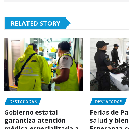
RELATED STORY
DESTACADAS
DESTACADAS
Gobierno estatal
Ferias de P
garantiza atención
salud y bien
médica especializada a
Esperanza c