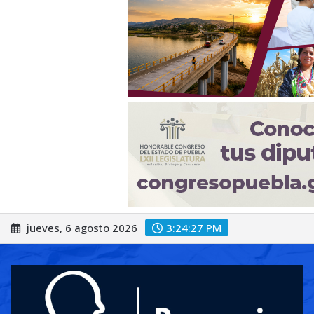
Saltar
jueves, 6 agosto 2026
3:24:29 PM
al
contenido