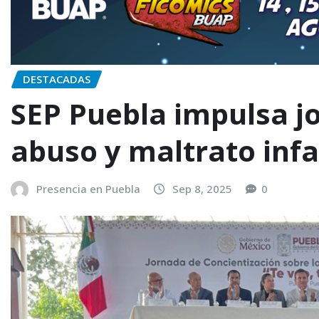
DESTACADAS
SEP Puebla impulsa j
abuso y maltrato infa
Presencia en Puebla
Sep 8, 2025
0