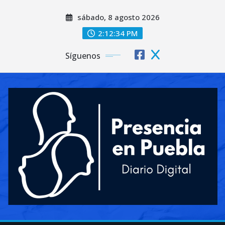
Saltar
sábado, 8 agosto 2026
al
contenido
2:12:35 PM
Síguenos