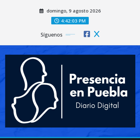
Saltar
domingo, 9 agosto 2026
al
contenido
4:42:05 PM
Síguenos