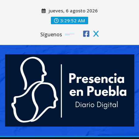
Saltar
jueves, 6 agosto 2026
al
contenido
3:29:53 AM
Síguenos