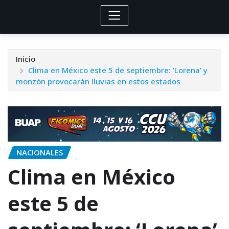
Inicio
Clima en México este 5 de septiembre: ‘Lorena’ y
monzón provocarán lluvias en estos estados
NACIONALES
Clima en México
este 5 de