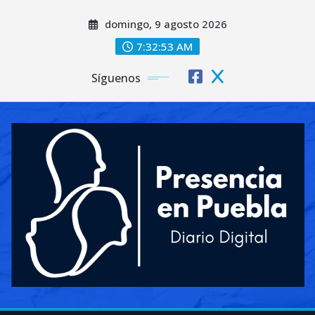
Saltar
domingo, 9 agosto 2026
al
contenido
7:32:54 AM
Síguenos