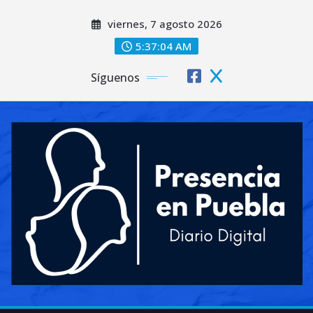
Saltar
viernes, 7 agosto 2026
al
contenido
5:37:06 AM
Síguenos