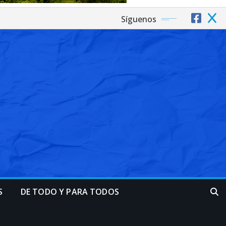
Síguenos
S
DE TODO Y PARA TODOS