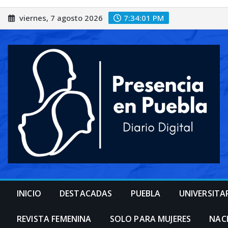
Saltar
viernes, 7 agosto 2026
7:34:04 PM
al
contenido
INICIO
DESTACADAS
PUEBLA
UNIVERSITA
REVISTA FEMENINA
SOLO PARA MUJERES
NAC