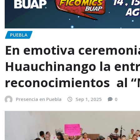
PUEBLA
En emotiva ceremonia
Huauchinango la ent
reconocimientos al “M
Presencia en Puebla
Sep 1, 2025
0