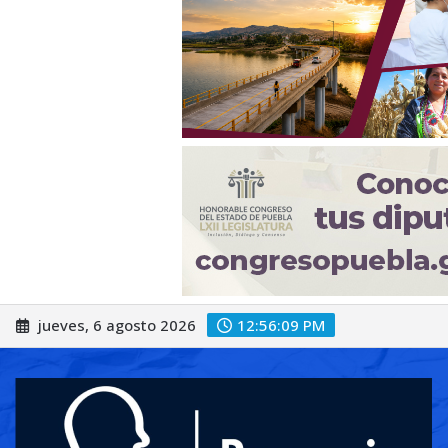
Saltar
jueves, 6 agosto 2026
12:56:11 PM
al
contenido