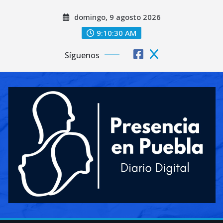
Saltar
domingo, 9 agosto 2026
al
contenido
9:10:31 AM
Síguenos