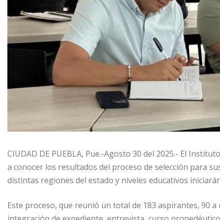
CIUDAD DE PUEBLA, Pue.-Agosto 30 del 2025.- El Instituto
a conocer los resultados del proceso de selección para s
distintas regiones del estado y niveles educativos iniciará
Este proceso, que reunió un total de 183 aspirantes, 90 a 
integración de expediente, entrevista, curso propedéutico