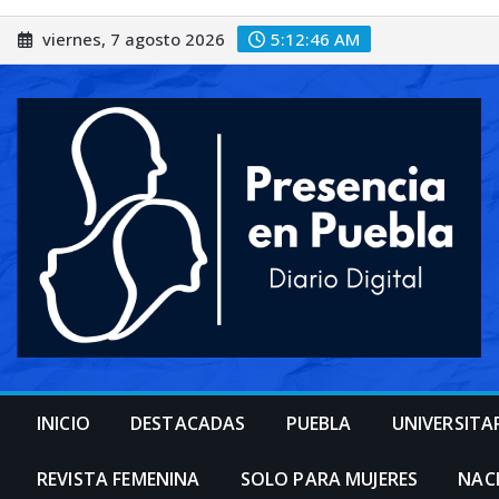
Saltar
viernes, 7 agosto 2026
5:12:48 AM
al
contenido
INICIO
DESTACADAS
PUEBLA
UNIVERSITA
REVISTA FEMENINA
SOLO PARA MUJERES
NAC