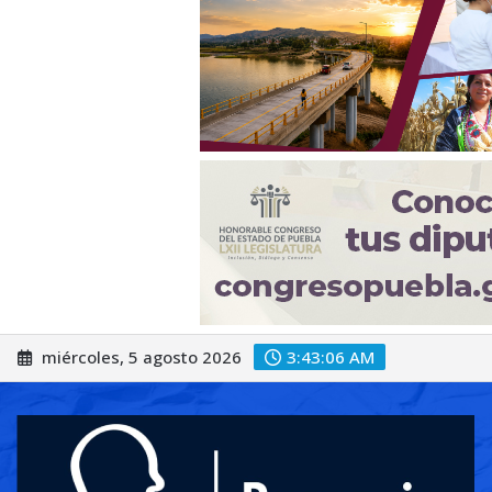
Saltar
miércoles, 5 agosto 2026
3:43:08 AM
al
contenido