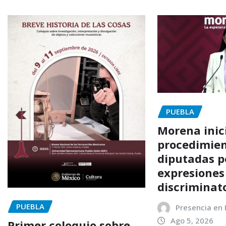
PUEBLA
Morena inic
procedimien
diputadas p
expresiones
discriminat
PUEBLA
Presencia en
Ago 5, 2026
Primer coloquio sobre