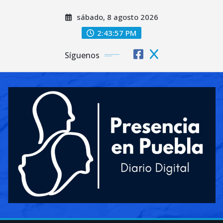
Saltar
sábado, 8 agosto 2026
al
contenido
2:43:59 PM
Síguenos