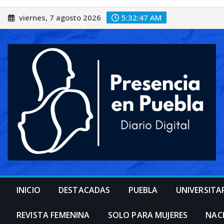
Saltar
viernes, 7 agosto 2026
5:32:49 AM
al
contenido
INICIO
DESTACADAS
PUEBLA
UNIVERSITA
REVISTA FEMENINA
SOLO PARA MUJERES
NAC