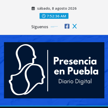
Saltar
sábado, 8 agosto 2026
al
contenido
7:52:38 AM
Síguenos