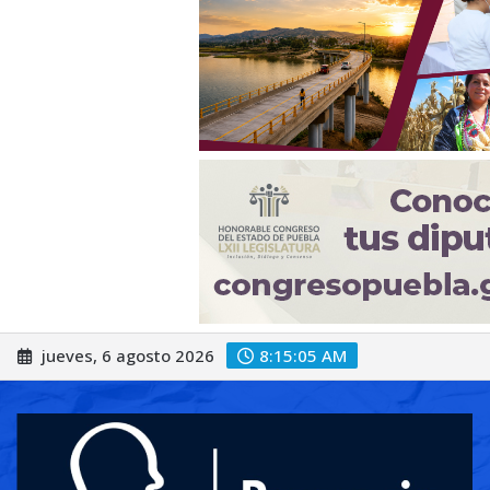
Saltar
jueves, 6 agosto 2026
8:15:07 AM
al
contenido