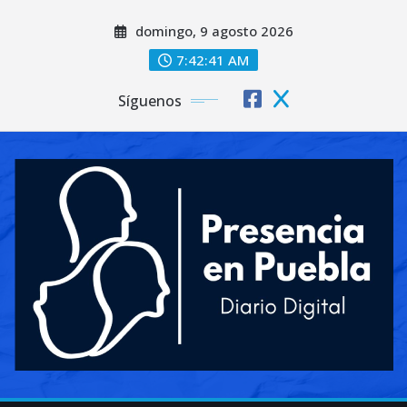
Saltar
domingo, 9 agosto 2026
al
contenido
7:42:42 AM
Síguenos