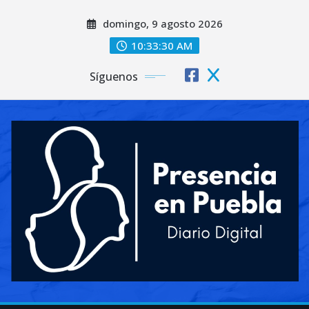
Saltar
domingo, 9 agosto 2026
al
contenido
10:33:32 AM
Síguenos