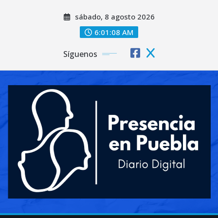
Saltar
sábado, 8 agosto 2026
al
contenido
6:01:09 AM
Síguenos