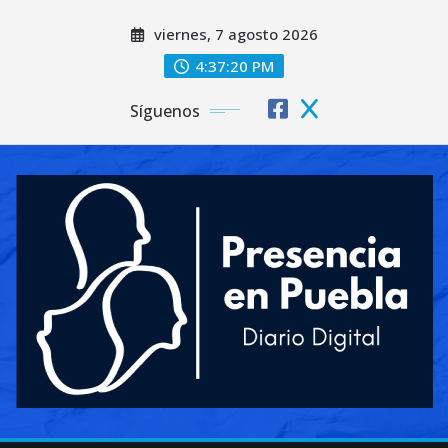
Saltar
viernes, 7 agosto 2026
al
contenido
4:37:22 PM
Síguenos