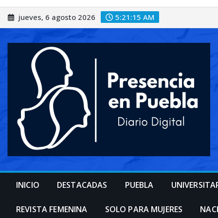
Saltar
jueves, 6 agosto 2026
5:21:17 AM
al
contenido
INICIO
DESTACADAS
PUEBLA
UNIVERSITA
REVISTA FEMENINA
SOLO PARA MUJERES
NAC