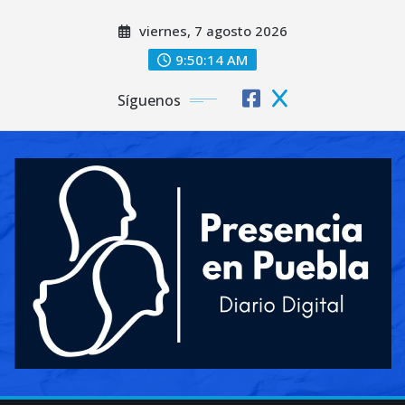
Saltar
viernes, 7 agosto 2026
al
contenido
9:50:16 AM
Síguenos