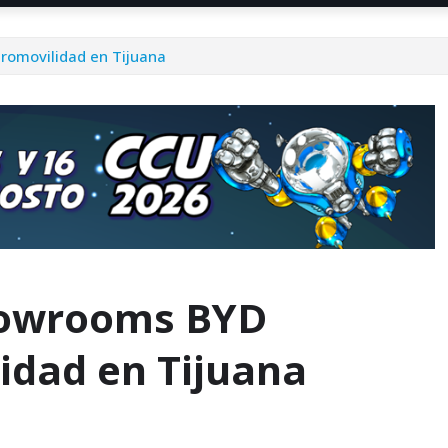
romovilidad en Tijuana
howrooms BYD
idad en Tijuana