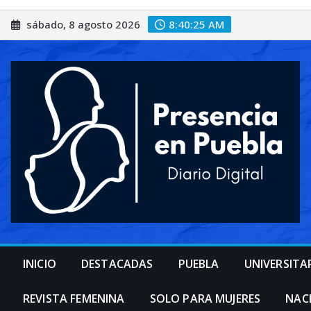
Saltar
sábado, 8 agosto 2026
8:40:28 AM
al
contenido
INICIO
DESTACADAS
PUEBLA
UNIVERSITA
REVISTA FEMENINA
SOLO PARA MUJERES
NAC