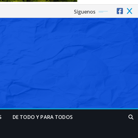
Síguenos
S
DE TODO Y PARA TODOS