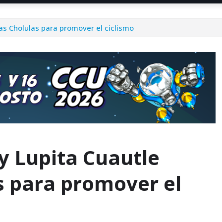
as Cholulas para promover el ciclismo
y Lupita Cuautle
s para promover el