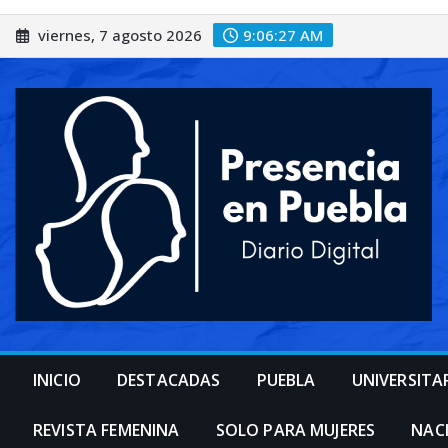
Saltar
viernes, 7 agosto 2026
9:06:29 AM
al
contenido
INICIO
DESTACADAS
PUEBLA
UNIVERSITA
REVISTA FEMENINA
SOLO PARA MUJERES
NAC