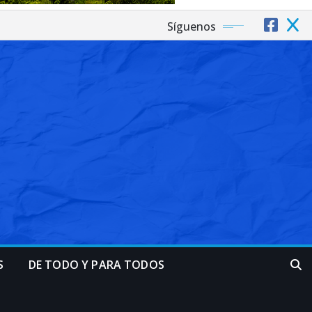
Síguenos
S
DE TODO Y PARA TODOS