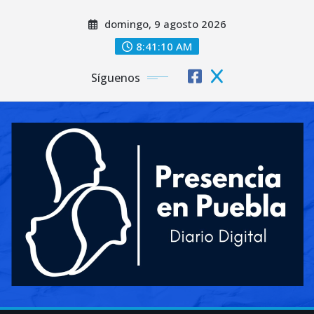
Saltar
domingo, 9 agosto 2026
al
contenido
8:41:12 AM
Síguenos