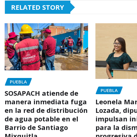
RELATED STORY
PUEBLA
PUEBLA
SOSAPACH atiende de
manera inmediata fuga
Leonela Mart
en la red de distribución
Lozada, dip
de agua potable en el
impulsan in
Barrio de Santiago
para la dis
Mixquitla
progresiva 