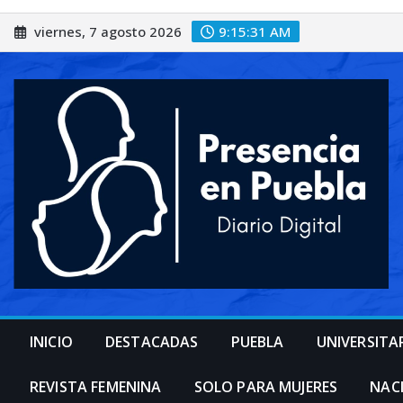
Saltar
viernes, 7 agosto 2026
9:15:33 AM
al
contenido
INICIO
DESTACADAS
PUEBLA
UNIVERSITA
REVISTA FEMENINA
SOLO PARA MUJERES
NAC