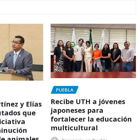
PUEBLA
Recibe UTH a jóvenes
ínez y Elías
japoneses para
utados que
fortalecer la educación
iciativa
multicultural
minución
de animales