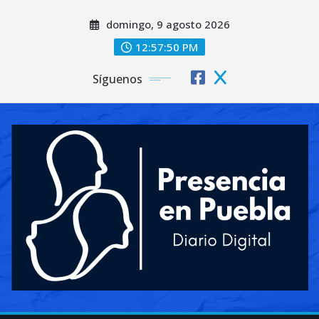
Saltar
domingo, 9 agosto 2026
al
contenido
12:57:53 PM
Síguenos