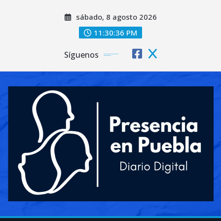
Saltar
sábado, 8 agosto 2026
al
contenido
11:30:37 PM
Síguenos